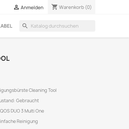
shopping_cart

Warenkorb
(0)
Anmelden
search
KABEL
OOL
igungsbürste Cleaning Tool
ustand: Gebraucht
IQOS DUO 3 Multi One
infache Reinigung