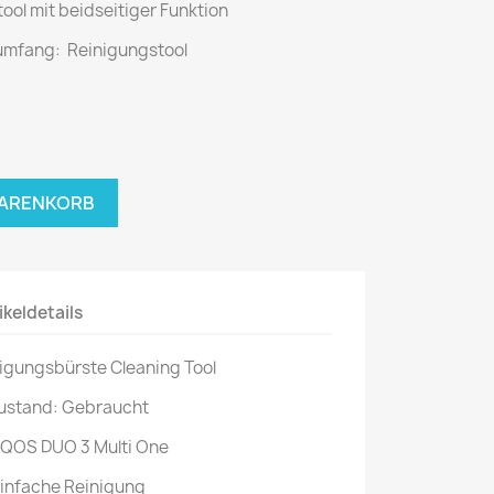
ool mit beidseitiger Funktion
umfang:
Reinigungstool
WARENKORB
ikeldetails
igungsbürste Cleaning Tool
ustand: Gebraucht
IQOS DUO 3 Multi One
infache Reinigung