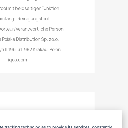
ool mit beidseitiger Funktion
umfang: Reinigungstool
porteur/Verantwortliche Person
s Polska Distribution Sp. zo.o.
ÿa II 196, 31-982 Krakau, Polen
iqos.com
te tracking technologies to provide its services, constantly