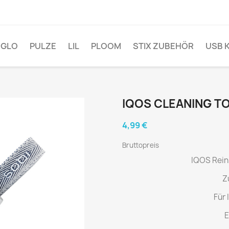
GLO
PULZE
LIL
PLOOM
STIX ZUBEHÖR
USB 
IQOS CLEANING T
4,99 €
Bruttopreis
IQOS Rein
Z
Für 
E