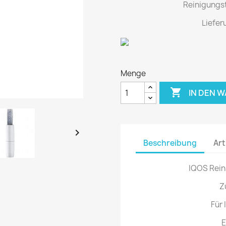
Reinigungst
Liefer
Menge

IN DEN 

Beschreibung
Art
IQOS Rein
Z
Für 
E