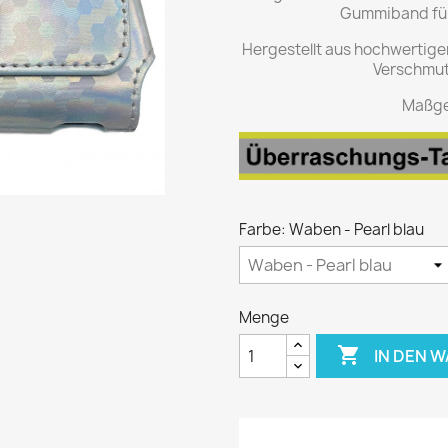
Gummiband für 
Hergestellt aus hochwertige
Verschmu
Maßge
Farbe: Waben - Pearl blau
Menge

IN DEN 