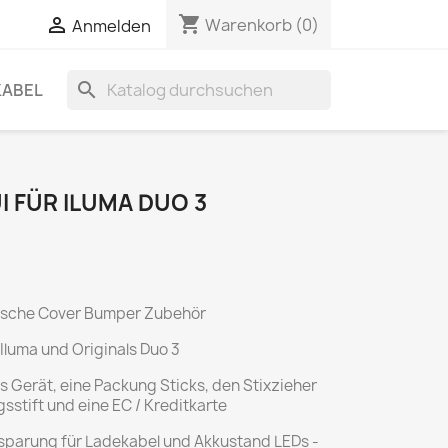
shopping_cart

Warenkorb
(0)
Anmelden
search
KABEL
I FÜR ILUMA DUO 3
Tasche Cover Bumper Zubehör
 Iluma und Originals Duo 3
as Gerät, eine Packung Sticks, den Stixzieher
sstift und eine EC / Kreditkarte
parung für Ladekabel und Akkustand LEDs -