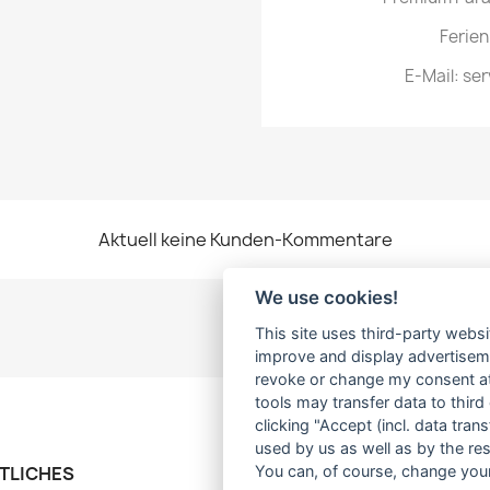
Ferien
E-Mail: s
Aktuell keine Kunden-Kommentare
We use cookies!
This site uses third-party websi
improve and display advertisemen
revoke or change my consent at 
tools may transfer data to third
clicking "Accept (incl. data tra
used by us as well as by the re
TLICHES
IHR KONTO
You can, of course, change your