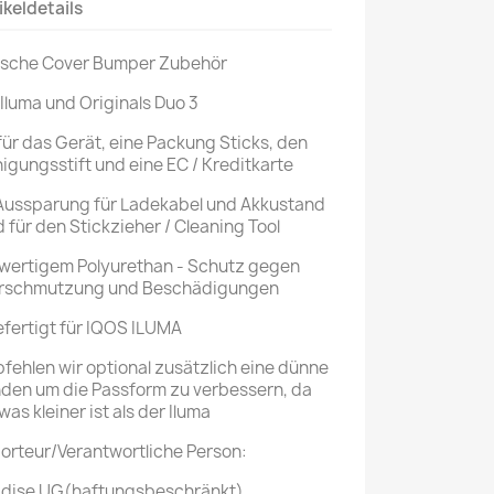
ikeldetails
Tasche Cover Bumper Zubehör
 Iluma und Originals Duo 3
 für das Gerät, eine Packung Sticks, den
nigungsstift und eine EC / Kreditkarte
Aussparung für Ladekabel und Akkustand
für den Stickzieher / Cleaning Tool
hwertigem Polyurethan - Schutz gegen
Verschmutzung und Beschädigungen
fertigt für IQOS ILUMA
fehlen wir optional zusätzlich eine dünne
den um die Passform zu verbessern, da
as kleiner ist als der Iluma
porteur/Verantwortliche Person:
dise UG(haftungsbeschränkt)