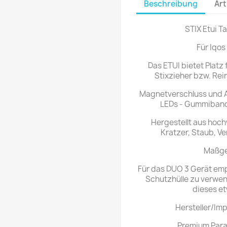
Beschreibung
Art
STIX Etui 
Für Iqos
Das ETUI bietet Platz
Stixzieher bzw. Rei
Magnetverschluss und 
LEDs - Gummiband 
Hergestellt aus hoc
Kratzer, Staub, 
Maßge
Für das DUO 3 Gerät emp
Schutzhülle zu verwen
dieses etw
Hersteller/Im
Premium Para