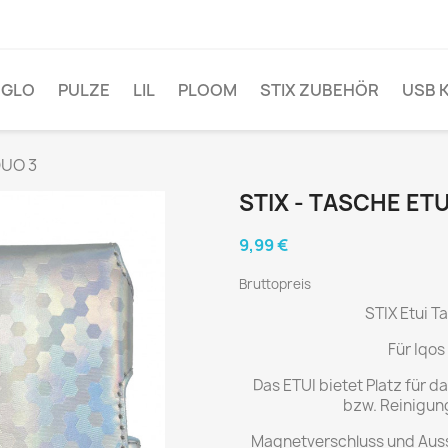
GLO
PULZE
LIL
PLOOM
STIX ZUBEHÖR
USB 
DUO 3
STIX - TASCHE ETU
9,99 €
Bruttopreis
STIX Etui 
Für Iqos
Das ETUI bietet Platz für d
bzw. Reinigung
Magnetverschluss und Auss